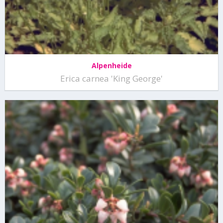
Alpenheide
Erica carnea 'King George'