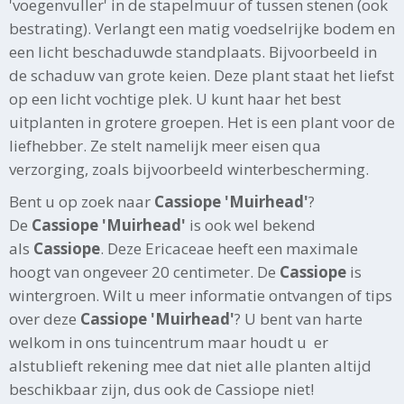
'voegenvuller' in de stapelmuur of tussen stenen (ook
bestrating). Verlangt een matig voedselrijke bodem en
een licht beschaduwde standplaats. Bijvoorbeeld in
de schaduw van grote keien. Deze plant staat het liefst
op een licht vochtige plek. U kunt haar het best
uitplanten in grotere groepen. Het is een plant voor de
liefhebber. Ze stelt namelijk meer eisen qua
verzorging, zoals bijvoorbeeld winterbescherming.
Bent u op zoek naar
Cassiope 'Muirhead'
?
De
Cassiope 'Muirhead'
is ook wel bekend
als
Cassiope
. Deze Ericaceae heeft een maximale
hoogt van ongeveer 20 centimeter. De
Cassiope
is
wintergroen. Wilt u meer informatie ontvangen of tips
over deze
Cassiope 'Muirhead'
? U bent van harte
welkom in ons tuincentrum maar houdt u er
alstublieft rekening mee dat niet alle planten altijd
beschikbaar zijn, dus ook de Cassiope niet!