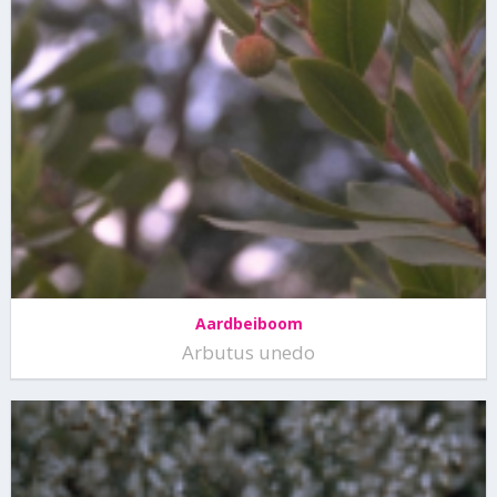
Aardbeiboom
Arbutus unedo