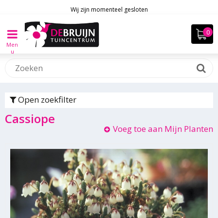
Wij zijn momenteel gesloten
Men
u
Open zoekfilter
Cassiope
Voeg toe aan Mijn Planten