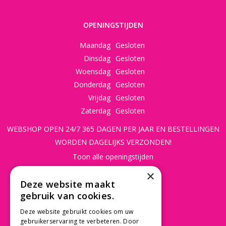
OPENINGSTIJDEN
Maandag
Gesloten
Dinsdag
Gesloten
Woensdag
Gesloten
Donderdag
Gesloten
Vrijdag
Gesloten
Zaterdag
Gesloten
WEBSHOP OPEN 24/7 365 DAGEN PER JAAR EN BESTELLINGEN
WORDEN DAGELIJKS VERZONDEN!
Toon alle openingstijden
×
CONTACT
Deze website maakt
gebruik van cookies.
Beusichemseweg 56
3997 MK 't Goy
Deze website gebruikt cookies om uw
gebruikerservaring te verbeteren. Door
030 - 60 11 365