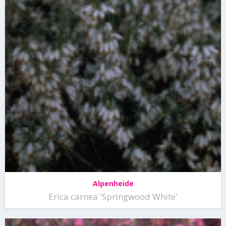
Alpenheide
Erica carnea 'Springwood White'