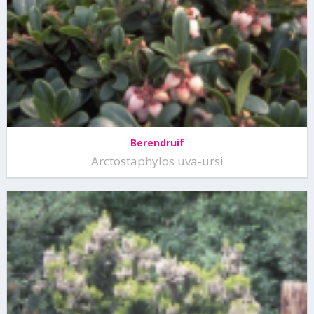
Berendruif
Arctostaphylos uva-ursi