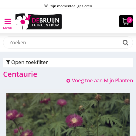
Wij zijn momenteel gesloten
Men
u
Open zoekfilter
Centaurie
Voeg toe aan Mijn Planten