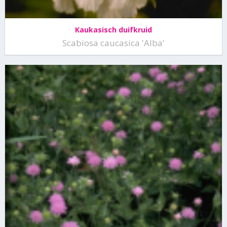
Kaukasisch duifkruid
Scabiosa caucasica 'Alba'