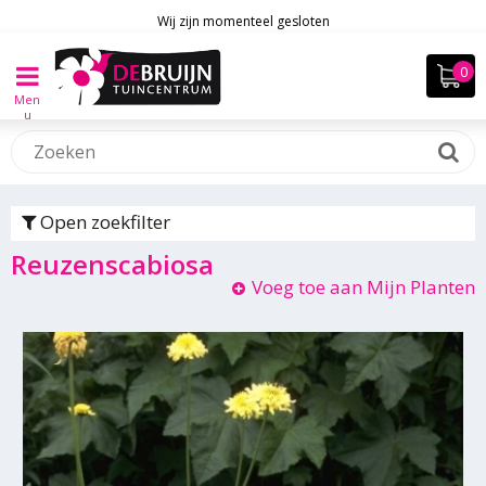
Wij zijn momenteel gesloten
Men
u
Open zoekfilter
Reuzenscabiosa
Voeg toe aan Mijn Planten