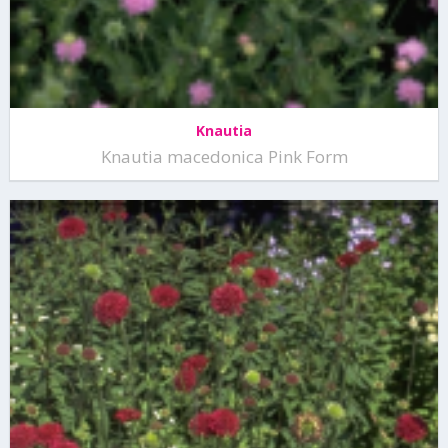
Knautia
Knautia macedonica Pink Form