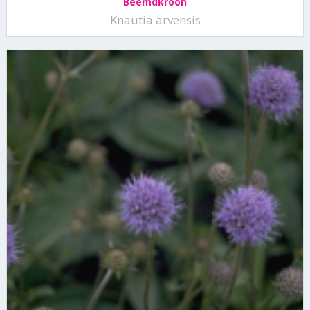
Beemdkroon
Knautia arvensis