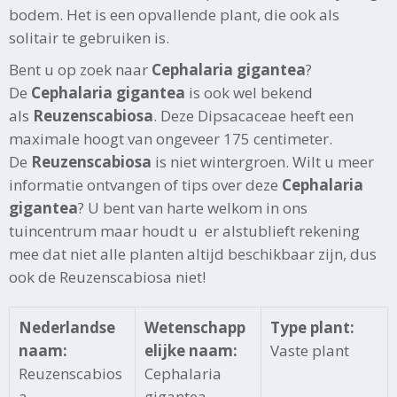
bodem. Het is een opvallende plant, die ook als
solitair te gebruiken is.
Bent u op zoek naar
Cephalaria gigantea
?
De
Cephalaria gigantea
is ook wel bekend
als
Reuzenscabiosa
. Deze Dipsacaceae heeft een
maximale hoogt van ongeveer 175 centimeter.
De
Reuzenscabiosa
is niet wintergroen. Wilt u meer
informatie ontvangen of tips over deze
Cephalaria
gigantea
? U bent van harte welkom in ons
tuincentrum maar houdt u er alstublieft rekening
mee dat niet alle planten altijd beschikbaar zijn, dus
ook de Reuzenscabiosa niet!
Nederlandse
Wetenschapp
Type plant:
naam:
elijke naam:
Vaste plant
Reuzenscabios
Cephalaria
a
gigantea