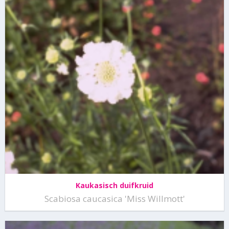
Kaukasisch duifkruid
Scabiosa caucasica 'Miss Willmott'