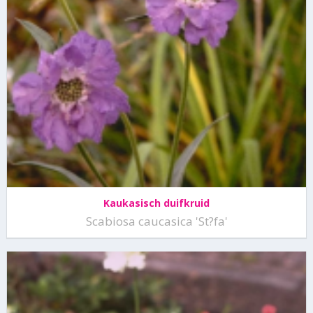
Kaukasisch duifkruid
Scabiosa caucasica 'St?fa'