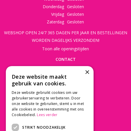
Donderdag
Gesloten
Vrijdag
Gesloten
Zaterdag
Gesloten
WEBSHOP OPEN 24/7 365 DAGEN PER JAAR EN BESTELLINGEN
WORDEN DAGELIJKS VERZONDEN!
Toon alle openingstijden
CONTACT
×
Beusichemseweg 56
Deze website maakt
3997 MK 't Goy
gebruik van cookies.
030 - 60 11 365
Deze website gebruikt cookies om uw
info@tuincentrumdebruijn.nl
gebruikerservaring te verbeteren. Door
onze website te gebruiken, stemt u in met
alle cookies in overeenstemming met ons
Cookiebeleid.
Lees verder
SERVICE
STRIKT NOODZAKELIJK
Betaalinformatie