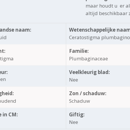
maar houdt u er als
altijd beschikbaar 
andse naam:
Wetenschappelijke naam
uid
Ceratostigma plumbagino
ht:
Familie:
stigma
Plumbaginaceae
eur:
Veelkleurig blad:
oen
Nee
gheid:
Zon / schaduw:
oudend
Schaduw
 in CM:
Giftig:
Nee