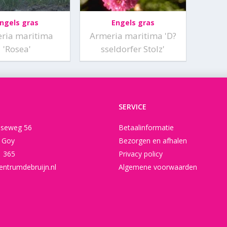
ngels gras
Engels gras
ria maritima
Armeria maritima 'D?
'Rosea'
sseldorfer Stolz'
SERVICE
seweg 56
Betaalinformatie
t Goy
Bezorgen en afhalen
1 365
Privacy policy
entrumdebruijn.nl
Algemene voorwaarden