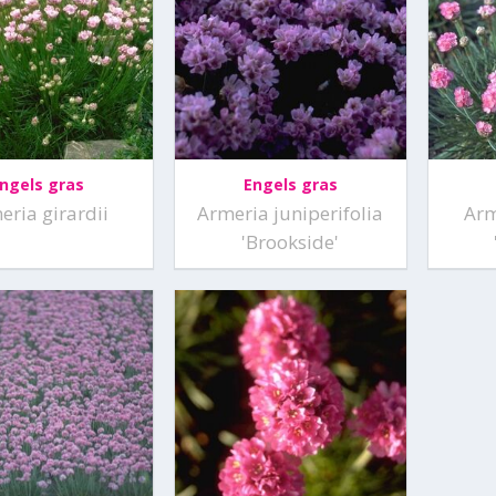
ngels gras
Engels gras
eria girardii
Armeria juniperifolia
Arm
'Brookside'