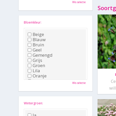
Oktober
Wis selectie
November
Soortg
December
Bloemkleur:
Beige
Blauw
Bruin
Geel
Gemengd
Grijs
Groen
Lila
Oranje
Paars
Ce
Wis selectie
Rood
wi
Roze
Wit
Zwart
Wintergroen:
Ja