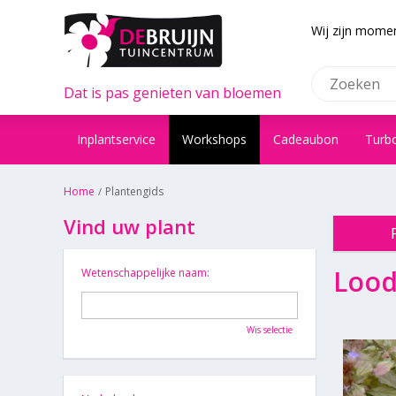
Wij zijn momen
Dat is pas genieten van bloemen
Inplantservice
Workshops
Cadeaubon
Turb
Home
Plantengids
Vind uw plant
Lood
Wetenschappelijke naam:
Wis selectie