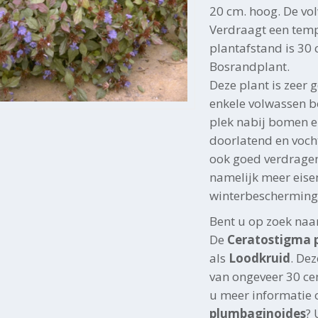
20 cm. hoog. De vo
Verdraagt een temp
plantafstand is 30 c
Bosrandplant.
Deze plant is zeer 
enkele volwassen b
plek nabij bomen e
doorlatend en voch
ook goed verdragen.
namelijk meer eise
winterbescherming
Bent u op zoek naa
De
Ceratostigma 
als
Loodkruid
. De
van ongeveer 30 ce
u meer informatie 
plumbaginoides
? 