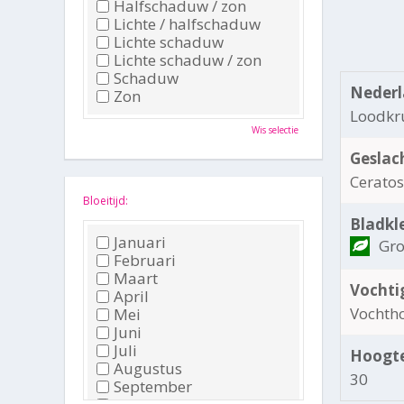
Halfschaduw / zon
Lichte / halfschaduw
Lichte schaduw
Lichte schaduw / zon
Schaduw
Nederl
Zon
Loodkr
Wis selectie
Geslac
Cerato
Bloeitijd:
Bladkl
Januari
Gr
Februari
Maart
Vochti
April
Vochth
Mei
Juni
Juli
Hoogte
Augustus
30
September