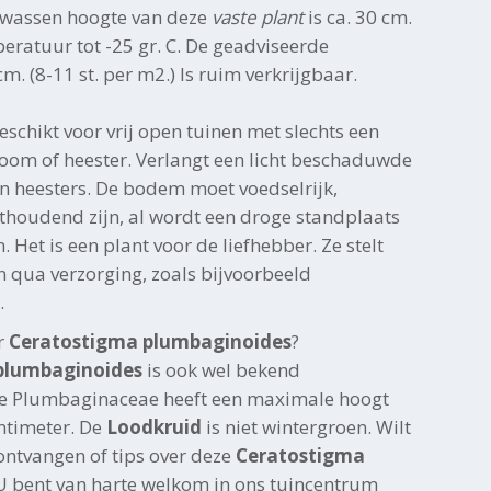
lwassen hoogte van deze
vaste plant
is ca. 30 cm.
eratuur tot -25 gr. C. De geadviseerde
m. (8-11 st. per m2.) Is ruim verkrijgbaar.
geschikt voor vrij open tuinen met slechts een
oom of heester. Verlangt een licht beschaduwde
n heesters. De bodem moet voedselrijk,
thoudend zijn, al wordt een droge standplaats
 Het is een plant voor de liefhebber. Ze stelt
n qua verzorging, zoals bijvoorbeeld
.
r
Ceratostigma plumbaginoides
?
plumbaginoides
is ook wel bekend
ze Plumbaginaceae heeft een maximale hoogt
ntimeter. De
Loodkruid
is niet wintergroen. Wilt
ontvangen of tips over deze
Ceratostigma
U bent van harte welkom in ons tuincentrum