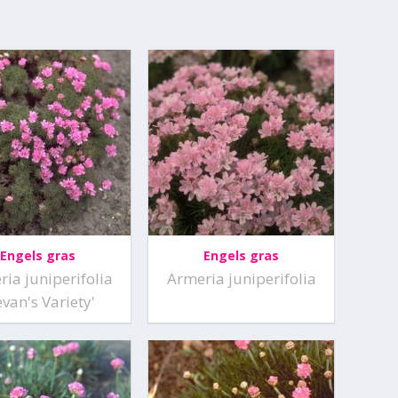
Engels gras
Engels gras
ia juniperifolia
Armeria juniperifolia
evan's Variety'