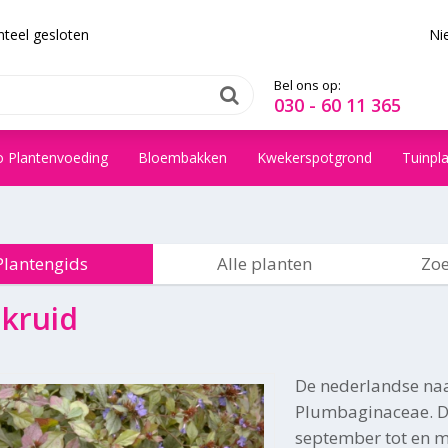
teel gesloten
Ni
Bel ons op:
030 - 60 11 365
o Plantenvoeding
Bloembakken
Kwekerspotgrond
Tuinpl
Plantengids
Alle planten
Zoe
kruid
De nederlandse na
Plumbaginaceae. De 
september tot en m