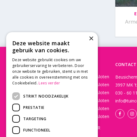
E
Arme
×
Deze website maakt
gebruik van cookies.
Deze website gebruikt cookies om uw
OPENINGSTIJDEN
CONTACT
gebruikerservaring te verbeteren. Door
onze website te gebruiken, stemt u in met
Maandag
Gesloten
Beusichem
alle cookies in overeenstemming met ons
Cookiebeleid.
Lees verder
Dinsdag
Gesloten
3997 MK '
Woensdag
Gesloten
030 - 60 1
STRIKT NOODZAKELIJK
Donderdag
Gesloten
info@tuinc
PRESTATIE
Vrijdag
Gesloten
Zaterdag
Gesloten
TARGETING
WEBSHOP OPEN 24/7 365 DAGEN PER
FUNCTIONEEL
JAAR EN BESTELLINGEN WORDEN