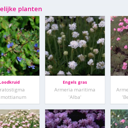
elijke planten
Loodkruid
Engels gras
ratostigma
Armeria maritima
Armer
llmottianum
'Alba'
'B