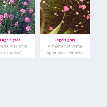
Engels gras
Engels gras
eria maritima
Armeria maritima
'Splendens'
'Splendens Perfecta'