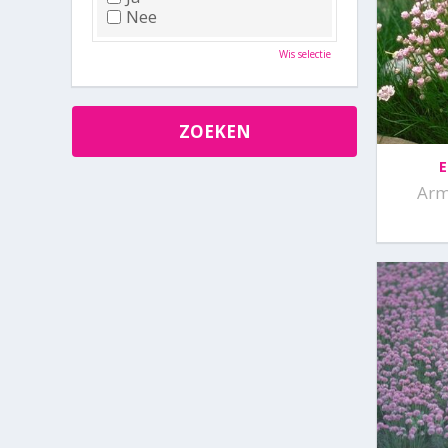
Nee
Wis selectie
E
Arm