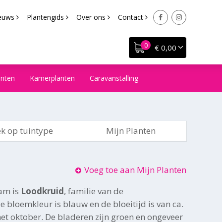
euws
Plantengids
Over ons
Contact
€ 0,00
anten
Kamerplanten
Caravanstalling
k op tuintype
Mijn Planten
Voeg toe aan Mijn Planten
am is
Loodkruid
, familie van de
bloemkleur is blauw en de bloeitijd is van ca.
et oktober. De bladeren zijn groen en ongeveer