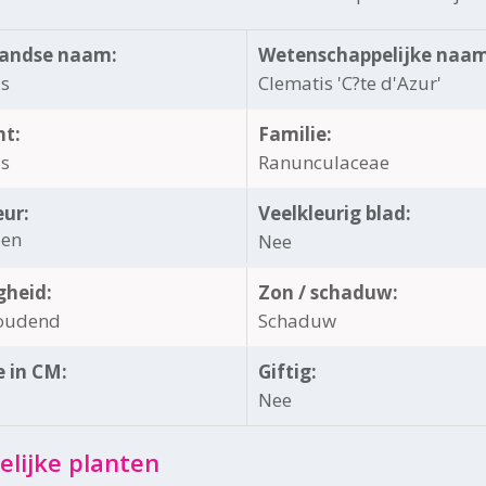
andse naam:
Wetenschappelijke naam
is
Clematis 'C?te d'Azur'
ht:
Familie:
is
Ranunculaceae
eur:
Veelkleurig blad:
oen
Nee
gheid:
Zon / schaduw:
oudend
Schaduw
 in CM:
Giftig:
Nee
elijke planten