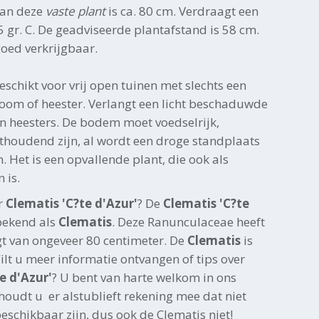
van deze
vaste plant
is ca. 80 cm. Verdraagt een
 gr. C. De geadviseerde plantafstand is 58 cm.
 goed verkrijgbaar.
geschikt voor vrij open tuinen met slechts een
oom of heester. Verlangt een licht beschaduwde
n heesters. De bodem moet voedselrijk,
thoudend zijn, al wordt een droge standplaats
 Het is een opvallende plant, die ook als
 is.
r
Clematis 'C?te d'Azur'
? De
Clematis 'C?te
bekend als
Clematis
. Deze Ranunculaceae heeft
 van ongeveer 80 centimeter. De
Clematis
is
ilt u meer informatie ontvangen of tips over
e d'Azur'
? U bent van harte welkom in ons
oudt u er alstublieft rekening mee dat niet
beschikbaar zijn, dus ook de Clematis niet!