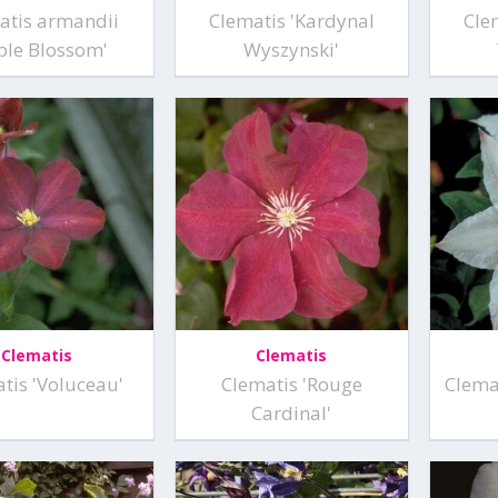
atis armandii
Clematis 'Kardynal
Cle
ple Blossom'
Wyszynski'
Clematis
Clematis
tis 'Voluceau'
Clematis 'Rouge
Clemat
Cardinal'