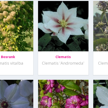
Bosrank
Clematis
matis vitalba
Clematis 'Andromeda'
Clema