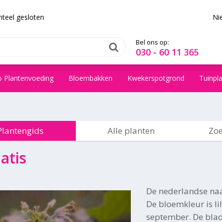
teel gesloten
Ni
Bel ons op:
030 - 60 11 365
o Plantenvoeding
Bloembakken
Kwekerspotgrond
Tuinpl
Plantengids
Alle planten
Zoe
atis
De nederlandse na
De bloemkleur is lil
september. De blad