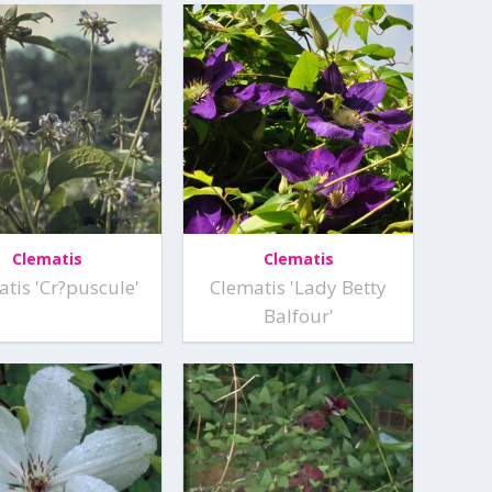
Clematis
Clematis
tis 'Cr?puscule'
Clematis 'Lady Betty
Balfour'