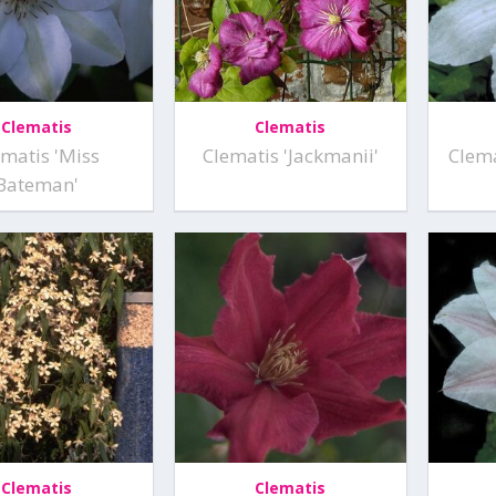
Clematis
Clematis
ematis 'Miss
Clematis 'Jackmanii'
Clema
Bateman'
Clematis
Clematis