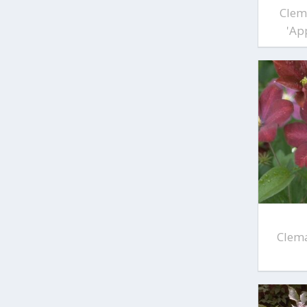
Clem
'Ap
Clema