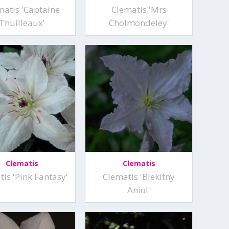
matis 'Captaine
Clematis 'Mrs
Thuilleaux'
Cholmondeley'
Clematis
Clematis
is 'Pink Fantasy'
Clematis 'Blekitny
Aniol'