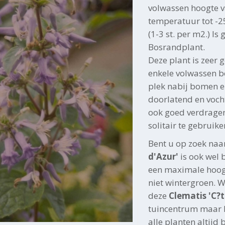
volwassen hoogte 
temperatuur tot -25
(1-3 st. per m2.) Is
Bosrandplant.
Deze plant is zeer 
enkele volwassen b
plek nabij bomen e
doorlatend en voch
ook goed verdragen.
solitair te gebruiken
Bent u op zoek naa
d'Azur'
is ook wel 
een maximale hoogt
niet wintergroen. W
deze
Clematis 'C?t
tuincentrum maar h
alle planten altijd 