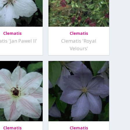
Clematis
Clematis
tis 'Jan Pawel II'
Clematis 'Royal
Velours'
Clematis
Clematis