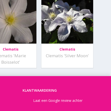
Clematis
Clematis
ematis 'Marie
Clematis 'Silver Moon'
Boisselot'
KLANTWAARDERING
Laat een Google review achter