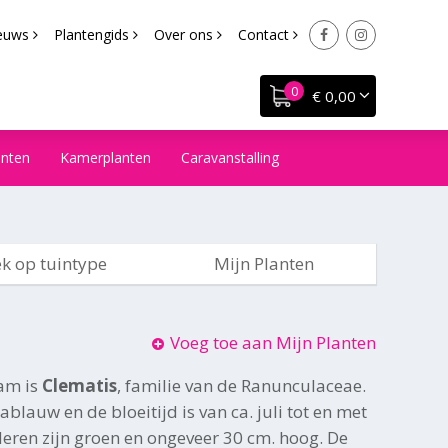
euws
Plantengids
Over ons
Contact
€ 0,00
anten
Kamerplanten
Caravanstalling
k op tuintype
Mijn Planten
Voeg toe aan Mijn Planten
am is
Clematis
, familie van de Ranunculaceae.
ablauw en de bloeitijd is van ca. juli tot en met
eren zijn groen en ongeveer 30 cm. hoog. De