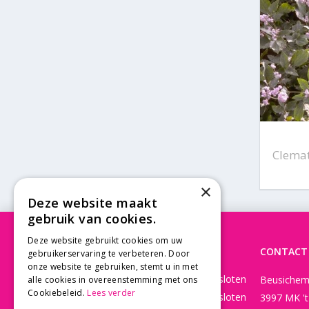
Clemat
×
Deze website maakt
gebruik van cookies.
Deze website gebruikt cookies om uw
OPENINGSTIJDEN
CONTACT
gebruikerservaring te verbeteren. Door
onze website te gebruiken, stemt u in met
Maandag
Gesloten
Beusichem
alle cookies in overeenstemming met ons
Cookiebeleid.
Lees verder
Dinsdag
Gesloten
3997 MK '