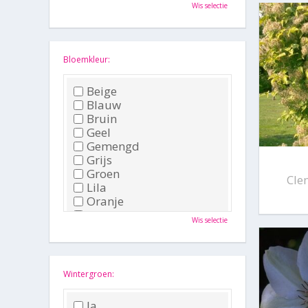
Oktober
Wis selectie
November
December
Bloemkleur:
Beige
Blauw
Bruin
Geel
Gemengd
Grijs
Groen
Cle
Lila
Oranje
Paars
Wis selectie
Rood
Roze
Wit
Zwart
Wintergroen:
Ja