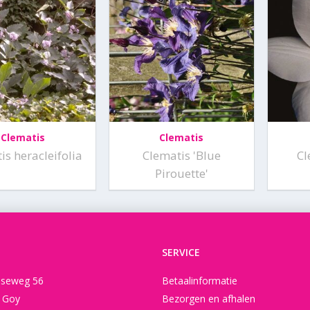
Clematis
Clematis
is heracleifolia
Clematis 'Blue
Cl
Pirouette'
SERVICE
seweg 56
Betaalinformatie
t Goy
Bezorgen en afhalen