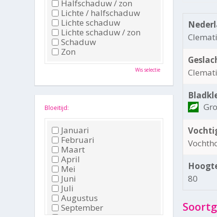
Halfschaduw / zon
Lichte / halfschaduw
Lichte schaduw
Nederl
Lichte schaduw / zon
Clemat
Schaduw
Zon
Geslac
Wis selectie
Clemat
Bladkl
Gr
Bloeitijd:
Januari
Vochti
Februari
Vochth
Maart
April
Hoogte
Mei
Juni
80
Juli
Augustus
Soortg
September