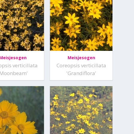
Meisjesogen
Meisjesogen
psis verticillata
Coreopsis verticillata
'Moonbeam'
'Grandiflora'