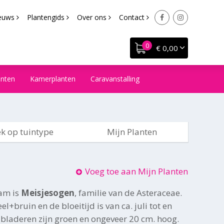
euws
Plantengids
Over ons
Contact
€ 0,00
anten
Kamerplanten
Caravanstalling
k op tuintype
Mijn Planten
Voeg toe aan Mijn Planten
am is
Meisjesogen
, familie van de Asteraceae.
l+bruin en de bloeitijd is van ca. juli tot en
bladeren zijn groen en ongeveer 20 cm. hoog.