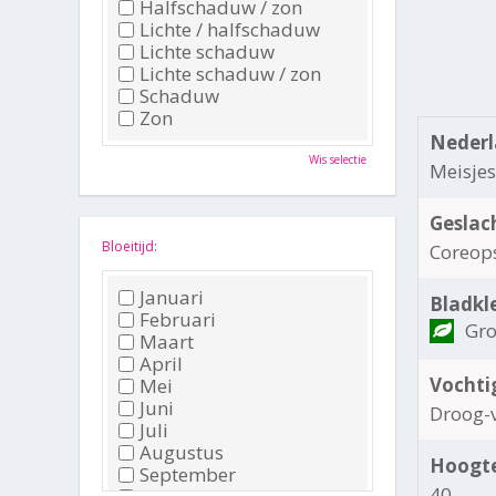
Halfschaduw / zon
Lichte / halfschaduw
Lichte schaduw
Lichte schaduw / zon
Schaduw
Zon
Nederl
Wis selectie
Meisje
Geslac
Bloeitijd:
Coreop
Januari
Bladkl
Februari
Gr
Maart
April
Vochti
Mei
Juni
Droog-
Juli
Augustus
Hoogte
September
40