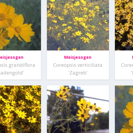
eisjesogen
Meisjesogen
sis grandiflora
Coreopsis verticillata
Coreo
Badengold'
'Zagreb'