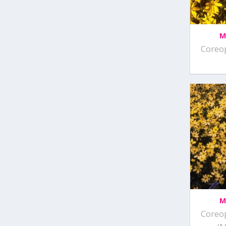
M
Coreop
M
Coreop