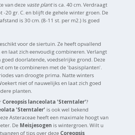
te van deze
vaste plant
is ca. 40 cm. Verdraagt
-20 gr. C. en blijft de gehele winter groen. De
fstand is 30 cm. (8-11 st. per m2.) Is goed
eschikt voor de siertuin. Ze heeft opvallend
m en laat zich eenvoudig combineren. Verlangt
n goed doorlatende, voedselrijke grond. Deze
ikt om te combineren met de 'basisplanten'.
riodes van droogte prima. Natte winters
oekert niet of nauwelijks en laat zich goed
dere planten.
r
Coreopsis lanceolata 'Sterntaler'
?
olata 'Sterntaler'
is ook wel bekend
Deze Asteraceae heeft een maximale hoogt van
eter. De
Meisjesogen
is wintergroen. Wilt u
tvangen of tips over deze
Coreopsis