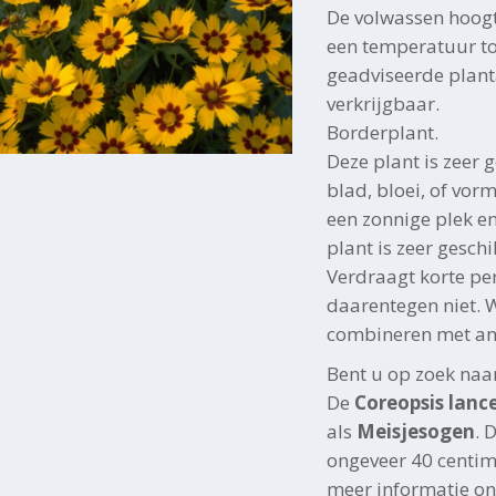
De volwassen hoog
een temperatuur tot 
geadviseerde planta
verkrijgbaar.
Borderplant.
Deze plant is zeer g
blad, bloei, of vor
een zonnige plek e
plant is zeer gesch
Verdraagt korte pe
daarentegen niet. W
combineren met an
Bent u op zoek naa
De
Coreopsis lance
als
Meisjesogen
. 
ongeveer 40 centim
meer informatie on