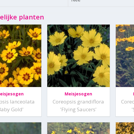
elijke planten
eisjesogen
Meisjesogen
psis lanceolata
Coreopsis grandiflora
Coreo
Baby Gold'
'Flying Saucers'