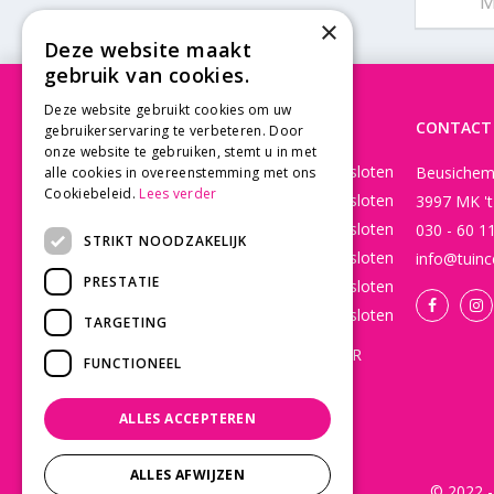
'
×
Deze website maakt
gebruik van cookies.
Deze website gebruikt cookies om uw
OPENINGSTIJDEN
CONTACT
gebruikerservaring te verbeteren. Door
onze website te gebruiken, stemt u in met
Maandag
Gesloten
Beusichem
alle cookies in overeenstemming met ons
Cookiebeleid.
Lees verder
Dinsdag
Gesloten
3997 MK '
Woensdag
Gesloten
030 - 60 1
STRIKT NOODZAKELIJK
Donderdag
Gesloten
info@tuinc
PRESTATIE
Vrijdag
Gesloten
Zaterdag
Gesloten
TARGETING
WEBSHOP OPEN 24/7 365 DAGEN PER
FUNCTIONEEL
JAAR EN BESTELLINGEN WORDEN
DAGELIJKS VERZONDEN!
ALLES ACCEPTEREN
Toon alle openingstijden
ALLES AFWIJZEN
© 2022 -