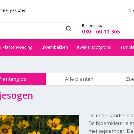
teel gesloten
Ni
Bel ons op:
030 - 60 11 365
o Plantenvoeding
Bloembakken
Kwekerspotgrond
Tuinpl
Plantengids
Alle planten
Zoe
jesogen
De nederlandse na
De bloemkleur is gee
met september. De 