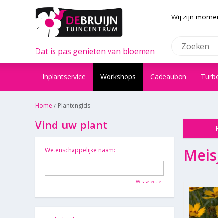
Wij zijn momen
Dat is pas genieten van bloemen
Inplantservice
Workshops
Cadeaubon
Turb
Home
Plantengids
Vind uw plant
Meis
Wetenschappelijke naam:
Wis selectie