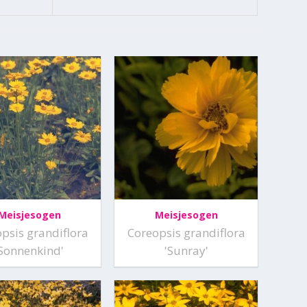
Meisjesogen
Meisjesogen
psis grandiflora
Coreopsis grandiflora
'Sonnenkind'
'Sunray'