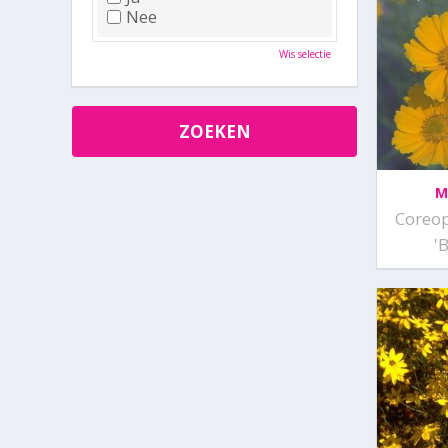
Nee
Wis selectie
M
Coreop
'