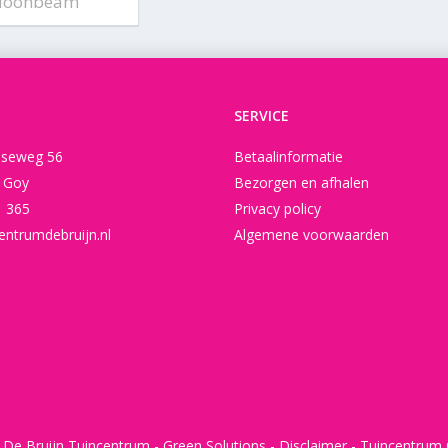
Moonbeam'
SERVICE
seweg 56
Betaalinformatie
t Goy
Bezorgen en afhalen
1 365
Privacy policy
entrumdebruijn.nl
Algemene voorwaarden
 De Bruijn Tuincentrum -
Green Solutions
-
Disclaimer
-
Tuincentrum 