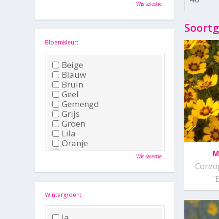
Oktober
Wis selectie
November
December
Soortg
Bloemkleur:
Beige
Blauw
Bruin
Geel
Gemengd
Grijs
Groen
Lila
Oranje
Paars
M
Wis selectie
Rood
Coreo
Roze
'
Wit
Zwart
Wintergroen:
Ja