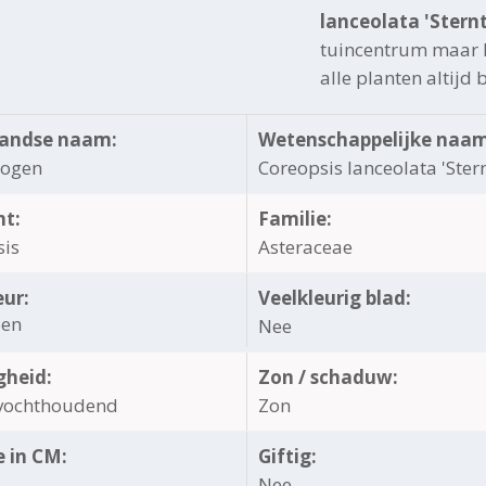
lanceolata 'Sternt
tuincentrum maar h
alle planten altijd
andse naam:
Wetenschappelijke naam
sogen
Coreopsis lanceolata 'Stern
ht:
Familie:
sis
Asteraceae
eur:
Veelkleurig blad:
oen
Nee
gheid:
Zon / schaduw:
vochthoudend
Zon
 in CM:
Giftig:
Nee