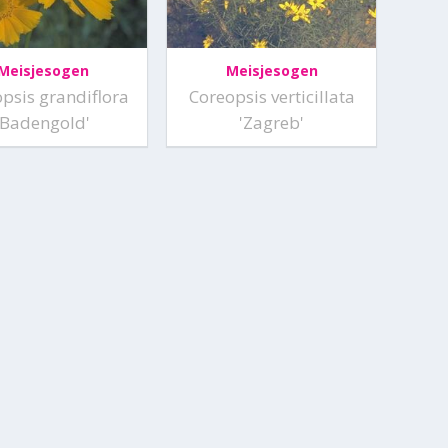
Meisjesogen
Meisjesogen
psis grandiflora
Coreopsis verticillata
'Badengold'
'Zagreb'