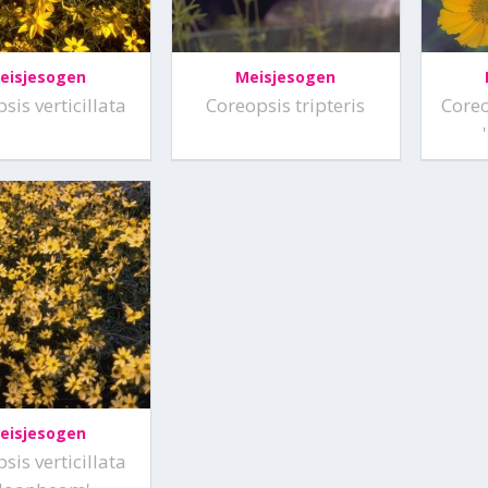
eisjesogen
Meisjesogen
sis verticillata
Coreopsis tripteris
Coreo
eisjesogen
sis verticillata