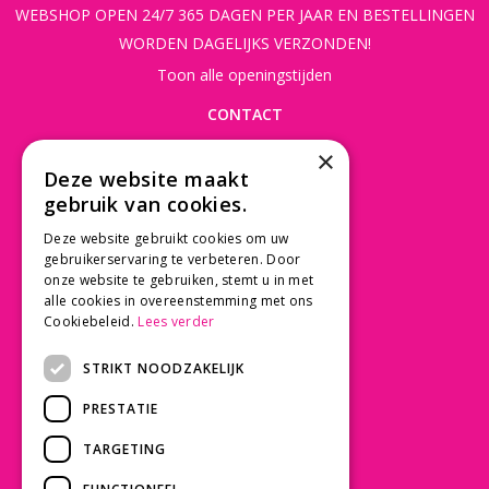
WEBSHOP OPEN 24/7 365 DAGEN PER JAAR EN BESTELLINGEN
WORDEN DAGELIJKS VERZONDEN!
Toon alle openingstijden
CONTACT
×
Beusichemseweg 56
Deze website maakt
3997 MK 't Goy
gebruik van cookies.
030 - 60 11 365
Deze website gebruikt cookies om uw
info@tuincentrumdebruijn.nl
gebruikerservaring te verbeteren. Door
onze website te gebruiken, stemt u in met
alle cookies in overeenstemming met ons
Cookiebeleid.
Lees verder
SERVICE
STRIKT NOODZAKELIJK
Betaalinformatie
PRESTATIE
Bezorgen en afhalen
Privacy policy
TARGETING
Algemene voorwaarden