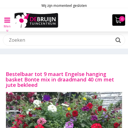
Wij zijn momenteel gesloten
Men
u
Bestelbaar tot 9 maart Engelse hanging
basket Bonte mix in draadmand 40 cm met
jute bekleed