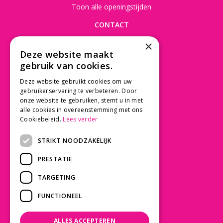
Toon alle openingstijden
CONTACT
×
Beusichemseweg 56
Deze website maakt
3997 MK 't Goy
gebruik van cookies.
030 - 60 11 365
Deze website gebruikt cookies om uw
info@tuincentrumdebruijn.nl
gebruikerservaring te verbeteren. Door
onze website te gebruiken, stemt u in met
alle cookies in overeenstemming met ons
Cookiebeleid.
Lees verder
SERVICE
STRIKT NOODZAKELIJK
Betaalinformatie
PRESTATIE
Bezorgen en afhalen
Privacy policy
TARGETING
Algemene voorwaarden
FUNCTIONEEL
KLANTWAARDERING
ALLES ACCEPTEREN