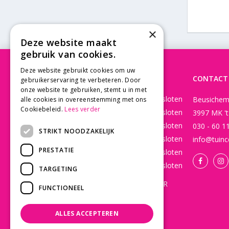
×
Deze website maakt
gebruik van cookies.
Deze website gebruikt cookies om uw
OPENINGSTIJDEN
CONTACT
gebruikerservaring te verbeteren. Door
onze website te gebruiken, stemt u in met
Maandag
Gesloten
Beusichem
alle cookies in overeenstemming met ons
Cookiebeleid.
Lees verder
Dinsdag
Gesloten
3997 MK '
Woensdag
Gesloten
030 - 60 1
STRIKT NOODZAKELIJK
Donderdag
Gesloten
info@tuinc
PRESTATIE
Vrijdag
Gesloten
Zaterdag
Gesloten
TARGETING
WEBSHOP OPEN 24/7 365 DAGEN PER
FUNCTIONEEL
JAAR EN BESTELLINGEN WORDEN
DAGELIJKS VERZONDEN!
ALLES ACCEPTEREN
Toon alle openingstijden