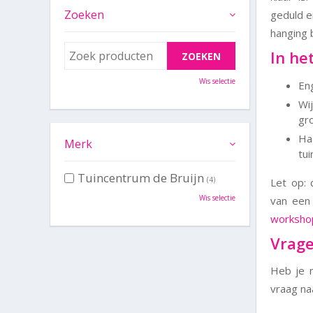
Zoeken
geduld e
hanging 
In het
Wis selectie
En
Wi
gr
Haa
Merk
tu
Tuincentrum de Bruijn
(4)
Let op: 
Wis selectie
van een 
worksho
Vrag
Heb je 
vraag na