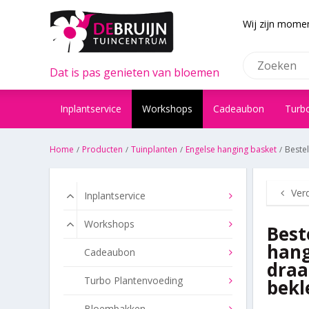
Wij zijn momen
Dat is pas genieten van bloemen
Inplantservice
Workshops
Cadeaubon
Turb
Home
Producten
Tuinplanten
Engelse hanging basket
Beste
Ver
Inplantservice
Workshops
Best
hang
Cadeaubon
draa
Turbo Plantenvoeding
bekl
Bloembakken