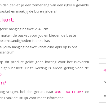
n dan geniet je een zomerlang van een rijkelijk gevulde
basket en maak jij de buren jaloers!
 kort:
gelse hanging basket Ø 40 cm
j maken de basket voor jou en bieden de beste
oeiomstandigheden in onze kas
l jouw hanging basket vanaf eind april op in ons
incentrum
op dit product geldt geen korting voor het inleveren
eigen basket. Deze korting is alleen geldig voor de
S
p
.
en?
E
nog vragen, bel dan gerust naar
030 - 60 11 365
en
M
ar Frank de Bruijn voor meer informatie.