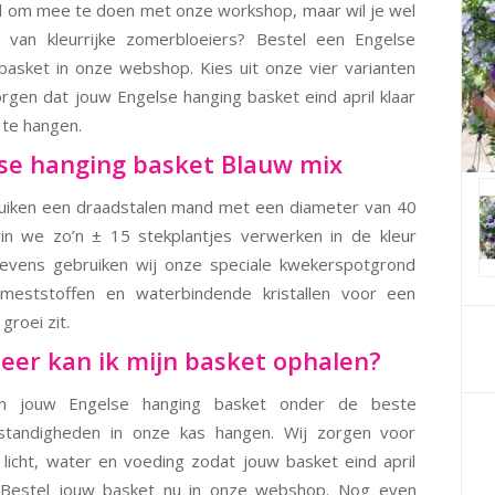
d om mee te doen met onze workshop, maar wil je wel
n van kleurrijke zomerbloeiers? Bestel een Engelse
basket in onze webshop. Kies uit onze vier varianten
orgen dat jouw Engelse hanging basket eind april klaar
 te hangen.
se hanging basket Blauw mix
uiken een draadstalen mand met een diameter van 40
in we zo’n ± 15 stekplantjes verwerken in de kleur
Tevens gebruiken wij onze speciale kwekerspotgrond
 meststoffen en waterbindende kristallen voor een
groei zit.
er kan ik mijn basket ophalen?
en jouw Engelse hanging basket onder de beste
standigheden in onze kas hangen. Wij zorgen voor
 licht, water en voeding zodat jouw basket eind april
s. Bestel jouw basket nu in onze webshop. Nog even