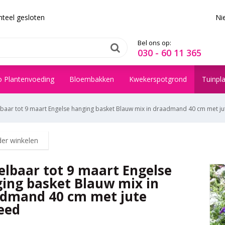
teel gesloten
Ni
Bel ons op:
030 - 60 11 365
o Plantenvoeding
Bloembakken
Kwekerspotgrond
Tuinpl
lbaar tot 9 maart Engelse hanging basket Blauw mix in draadmand 40 cm met ju
der winkelen
elbaar tot 9 maart Engelse
ing basket Blauw mix in
dmand 40 cm met jute
eed