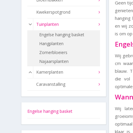
Geen tij
geniete
Kwekerspotgrond
hanging 
Tuinplanten
en wij z
is om op
Engelse hanging basket
Engel
Hangplanten
Zomerbloeiers
Wij gebr
Najaarsplanten
cm waar
blauw. 
Kamerplanten
die vol
Caravanstalling
optimale 
Wanne
Wij lat
Engelse hanging basket
groeiom
optimaal
klaar i