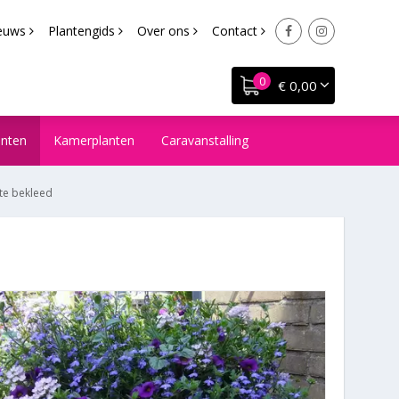
euws
Plantengids
Over ons
Contact
€ 0,00
anten
Kamerplanten
Caravanstalling
te bekleed