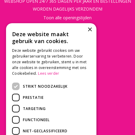
WEBSHOP OPEN 24/7 365 DAGEN PER JAAR EN BESTELLINGEN
WORDEN DAGELIJKS VERZONDEN!
Toon alle openingstijden
×
CONTACT
Deze website maakt
gebruik van cookies.
Beusichemseweg 56
3997 MK 't Goy
Deze website gebruikt cookies om uw
030 - 60 11 365
gebruikerservaring te verbeteren. Door
onze website te gebruiken, stemt u in met
info@tuincentrumdebruijn.nl
alle cookies in overeenstemming met ons
Cookiebeleid.
Lees verder
STRIKT NOODZAKELIJK
SERVICE
PRESTATIE
Betaalinformatie
TARGETING
Bezorgen en afhalen
Privacy policy
FUNCTIONEEL
Algemene voorwaarden
NIET-GECLASSIFICEERD