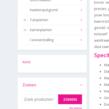
boren e
precies 
Kwekerspotgrond
jouw boo
Tuinplanten
kaarsre
gevuld o
Kamerplanten
inclus
Caravanstalling
aandraa
duurzaam
Specif
Kerst
Ma
Di
Ma
Ma
Zoeken
Wat
Gew
Du
Wis selectie