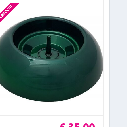
€
35
,
00