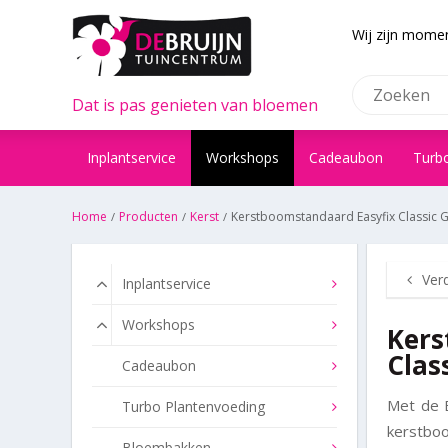
Wij zijn momen
Dat is pas genieten van bloemen
Inplantservice
Workshops
Cadeaubon
Turb
Home
Producten
Kerst
Kerstboomstandaard Easyfix Classic 
Ver
Inplantservice
Workshops
Kers
Clas
Cadeaubon
Met de E
Turbo Plantenvoeding
kerstbo
Bloembakken