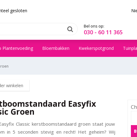
teel gesloten
Ni
Bel ons op:
030 - 60 11 365
o Plantenvoeding
Bloembakken
Kwekerspotgrond
Tuinpl
Groen
der winkelen
tboomstandaard Easyfix
Ch
sic Groen
asyfix Classic kerstboomstandaard groen staat jouw
B
om in 5 seconden stevig en recht! Het geheim? Wij