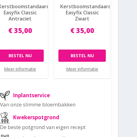
Kerstboomstandaard
Kerstboomstandaard
Easyfix Classic
Easyfix Classic
Antraciet
Zwart
€
35
,
00
€
35
,
00
BESTEL NU
BESTEL NU
Meer informatie
Meer informatie
Inplantservice
Van onze slimme bloembakken
Kwekerspotgrond
De beste potgrond van eigen recept