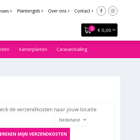
euws
Plantengids
Over ons
Contact
€ 0,00
anten
Kamerplanten
Caravanstalling
eck de verzendkosten naar jouw locatie
EREKEN MIJN VERZENDKOSTEN