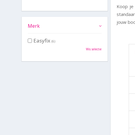
Koop je 
standaar
jouw bo
Merk
Easyfix
(6)
Wis selectie