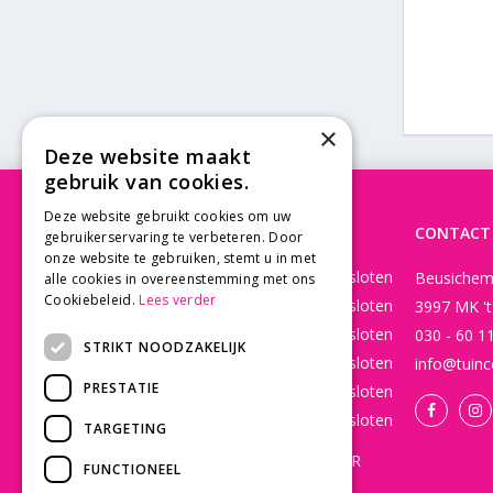
×
Deze website maakt
gebruik van cookies.
Deze website gebruikt cookies om uw
OPENINGSTIJDEN
CONTACT
gebruikerservaring te verbeteren. Door
onze website te gebruiken, stemt u in met
Maandag
Gesloten
Beusichem
alle cookies in overeenstemming met ons
Cookiebeleid.
Lees verder
Dinsdag
Gesloten
3997 MK '
Woensdag
Gesloten
030 - 60 1
STRIKT NOODZAKELIJK
Donderdag
Gesloten
info@tuinc
PRESTATIE
Vrijdag
Gesloten
Zaterdag
Gesloten
TARGETING
WEBSHOP OPEN 24/7 365 DAGEN PER
FUNCTIONEEL
JAAR EN BESTELLINGEN WORDEN