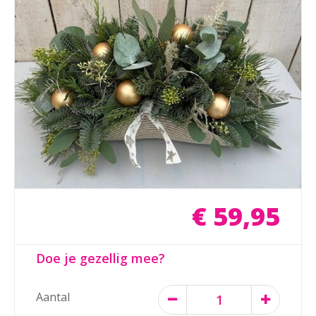
€
59
,
95
Doe je gezellig mee?
Aantal