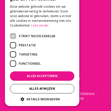
030 - 60 11 365
Deze website gebruikt cookies om uw
info@tuincentrumdebruijn.nl
gebruikerservaring te verbeteren. Door
onze website te gebruiken, stemt u in met
alle cookies in overeenstemming met ons
Cookiebeleid.
Lees verder
SERVICE
STRIKT NOODZAKELIJK
Betaalinformatie
PRESTATIE
Bezorgen en afhalen
Privacy policy
TARGETING
Algemene voorwaarden
FUNCTIONEEL
KLANTWAARDERING
ALLES ACCEPTEREN
Laat een Google review achter
ALLES AFWIJZEN
© 2022 - De Bruijn Tuincentrum -
Green Solutions
-
Disclaimer
-
Tuincentrum Overzicht
DETAILS WEERGEVEN