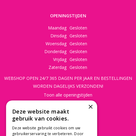
OPENINGSTIJDEN
Maandag
Gesloten
Dinsdag
Gesloten
Woensdag
Gesloten
Donderdag
Gesloten
Vrijdag
Gesloten
Zaterdag
Gesloten
WEBSHOP OPEN 24/7 365 DAGEN PER JAAR EN BESTELLINGEN
WORDEN DAGELIJKS VERZONDEN!
Toon alle openingstijden
×
CONTACT
Deze website maakt
gebruik van cookies.
Beusichemseweg 56
3997 MK 't Goy
Deze website gebruikt cookies om uw
gebruikerservaring te verbeteren. Door
030 - 60 11 365