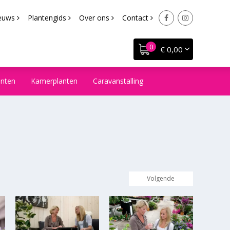
euws
Plantengids
Over ons
Contact
€ 0,00
anten
Kamerplanten
Caravanstalling
Volgende