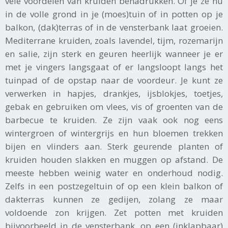
vele voordelen van kruiden benadrukken. Of je ze nu
in de volle grond in je (moes)tuin of in potten op je
balkon, (dak)terras of in de vensterbank laat groeien.
Mediterrane kruiden, zoals lavendel, tijm, rozemarijn
en salie, zijn sterk en geuren heerlijk wanneer je er
met je vingers langsgaat of er langsloopt langs het
tuinpad of de opstap naar de voordeur. Je kunt ze
verwerken in hapjes, drankjes, ijsblokjes, toetjes,
gebak en gebruiken om vlees, vis of groenten van de
barbecue te kruiden. Ze zijn vaak ook nog eens
wintergroen of wintergrijs en hun bloemen trekken
bijen en vlinders aan. Sterk geurende planten of
kruiden houden slakken en muggen op afstand. De
meeste hebben weinig water en onderhoud nodig.
Zelfs in een postzegeltuin of op een klein balkon of
dakterras kunnen ze gedijen, zolang ze maar
voldoende zon krijgen. Zet potten met kruiden
bijvoorbeeld in de vensterbank, op een (inklapbaar)