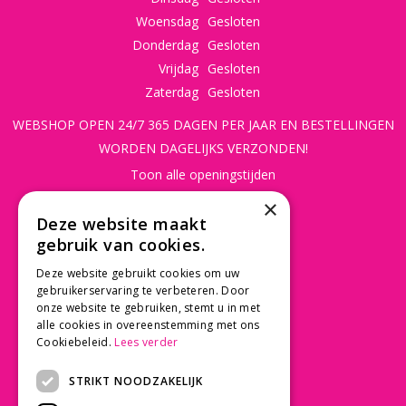
Woensdag
Gesloten
Donderdag
Gesloten
Vrijdag
Gesloten
Zaterdag
Gesloten
WEBSHOP OPEN 24/7 365 DAGEN PER JAAR EN BESTELLINGEN
WORDEN DAGELIJKS VERZONDEN!
Toon alle openingstijden
×
CONTACT
Deze website maakt
gebruik van cookies.
Beusichemseweg 56
3997 MK 't Goy
Deze website gebruikt cookies om uw
gebruikerservaring te verbeteren. Door
030 - 60 11 365
onze website te gebruiken, stemt u in met
info@tuincentrumdebruijn.nl
alle cookies in overeenstemming met ons
Cookiebeleid.
Lees verder
STRIKT NOODZAKELIJK
SERVICE