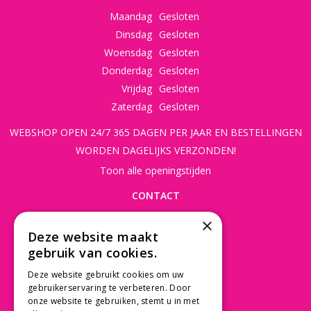
Maandag
Gesloten
Dinsdag
Gesloten
Woensdag
Gesloten
Donderdag
Gesloten
Vrijdag
Gesloten
Zaterdag
Gesloten
WEBSHOP OPEN 24/7 365 DAGEN PER JAAR EN BESTELLINGEN
WORDEN DAGELIJKS VERZONDEN!
Toon alle openingstijden
CONTACT
×
Beusichemseweg 56
Deze website maakt
3997 MK 't Goy
gebruik van cookies.
030 - 60 11 365
Deze website gebruikt cookies om uw
info@tuincentrumdebruijn.nl
gebruikerservaring te verbeteren. Door
onze website te gebruiken, stemt u in met