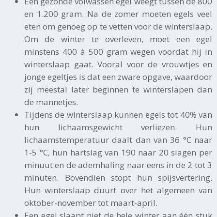
Een gezonde volwassen egel weegt tussen de 800
en 1.200 gram. Na de zomer moeten egels veel
eten om genoeg op te vetten voor de winterslaap.
Om de winter te overleven, moet een egel
minstens 400 à 500 gram wegen voordat hij in
winterslaap gaat. Vooral voor de vrouwtjes en
jonge egeltjes is dat een zware opgave, waardoor
zij meestal later beginnen te winterslapen dan
de mannetjes.
Tijdens de winterslaap kunnen egels tot 40% van
hun lichaamsgewicht verliezen. Hun
lichaamstemperatuur daalt dan van 36 °C naar
1-5 °C, hun hartslag van 190 naar 20 slagen per
minuut en de ademhaling naar eens in de 2 tot 3
minuten. Bovendien stopt hun spijsvertering.
Hun winterslaap duurt over het algemeen van
oktober-november tot maart-april.
Een egel slaapt niet de hele winter aan één stuk