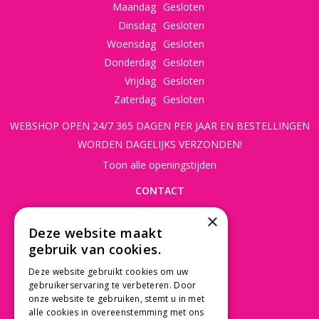
Maandag
Gesloten
Dinsdag
Gesloten
Woensdag
Gesloten
Donderdag
Gesloten
Vrijdag
Gesloten
Zaterdag
Gesloten
WEBSHOP OPEN 24/7 365 DAGEN PER JAAR EN BESTELLINGEN
WORDEN DAGELIJKS VERZONDEN!
Toon alle openingstijden
CONTACT
×
Beusichemseweg 56
Deze website maakt
3997 MK 't Goy
gebruik van cookies.
030 - 60 11 365
Deze website gebruikt cookies om uw
info@tuincentrumdebruijn.nl
gebruikerservaring te verbeteren. Door
onze website te gebruiken, stemt u in met
alle cookies in overeenstemming met ons