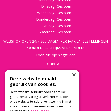
Dinsdag
Gesloten
Woensdag
Gesloten
Donderdag
Gesloten
Vrijdag
Gesloten
Zaterdag
Gesloten
WEBSHOP OPEN 24/7 365 DAGEN PER JAAR EN BESTELLINGEN
WORDEN DAGELIJKS VERZONDEN!
Toon alle openingstijden
CONTACT
×
Beusichemseweg 56
Deze website maakt
3997 MK 't Goy
gebruik van cookies.
030 - 60 11 365
Deze website gebruikt cookies om uw
info@tuincentrumdebruijn.nl
gebruikerservaring te verbeteren. Door
onze website te gebruiken, stemt u in met
alle cookies in overeenstemming met ons
Cookiebeleid.
Lees verder