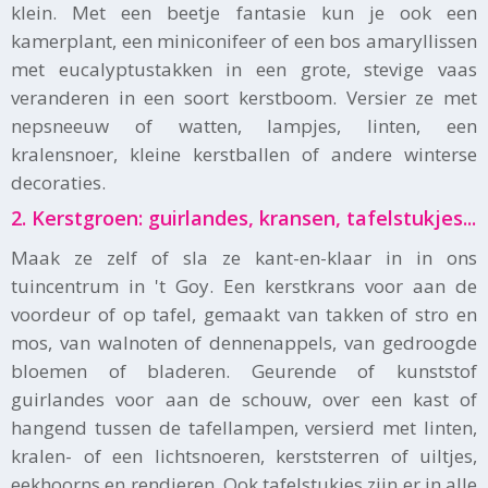
klein. Met een beetje fantasie kun je ook een
kamerplant, een miniconifeer of een bos amaryllissen
met eucalyptustakken in een grote, stevige vaas
veranderen in een soort kerstboom. Versier ze met
nepsneeuw of watten, lampjes, linten, een
kralensnoer, kleine kerstballen of andere winterse
decoraties.
2. Kerstgroen: guirlandes, kransen, tafelstukjes...
Maak ze zelf of sla ze kant-en-klaar in in ons
tuincentrum in 't Goy. Een kerstkrans voor aan de
voordeur of op tafel, gemaakt van takken of stro en
mos, van walnoten of dennenappels, van gedroogde
bloemen of bladeren. Geurende of kunststof
guirlandes voor aan de schouw, over een kast of
hangend tussen de tafellampen, versierd met linten,
kralen- of een lichtsnoeren, kerststerren of uiltjes,
eekhoorns en rendieren. Ook tafelstukjes zijn er in alle