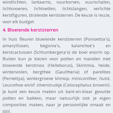
windlichten, lantaarns, vuurkorven, vuurschalen,
lichtsnoeren, lichtnetten, lichtslangen, verlichte
kerstfiguren, stralende kerststerren. De keuze is reuze,
voor elk budget.
4. Bloeiende kerststerren
In huis fleuren bloeiende kerststerren (Poinsettia's),
amaryllissen, begonia's, kalanchoë's en
kerstcactussen (Schlumbergera's) de boel enorm op.
Buiten kun je kiezen voor potten en manden met
bloeiende kerstroos (Helleborus), Skimmia, heide,
winterviolen, bergthee (Gaultheria) of parelbes
(Pernettya), wintergroene klimop, miniconifeer, hulst,
Leucothoe en/of zilverstruikje (Calocephalus brownii).
Je kunt een keuze maken uit kant-en-klaar gevulde
potten en bakken, maar natuurlijk ook je eigen
composities maken, naar je persoonlijke smaak en
stijl.