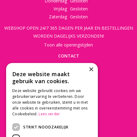
Donderdag
Gesloten
Vrijdag
Gesloten
Zaterdag
Gesloten
WEBSHOP OPEN 24/7 365 DAGEN PER JAAR EN BESTELLINGEN
WORDEN DAGELIJKS VERZONDEN!
Toon alle openingstijden
CONTACT
×
Beusichemseweg 56
Deze website maakt
3997 MK 't Goy
gebruik van cookies.
030 - 60 11 365
Deze website gebruikt cookies om uw
info@tuincentrumdebruijn.nl
gebruikerservaring te verbeteren. Door
onze website te gebruiken, stemt u in met
alle cookies in overeenstemming met ons
Cookiebeleid.
Lees verder
SERVICE
STRIKT NOODZAKELIJK
Betaalinformatie