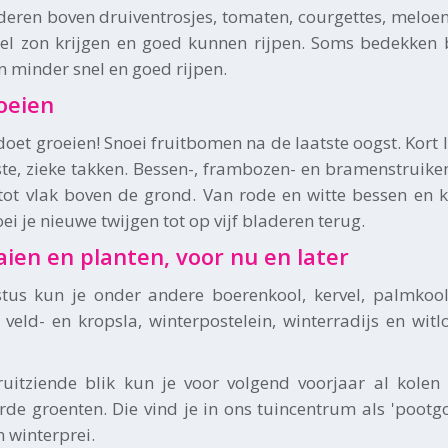
deren boven druiventrosjes, tomaten, courgettes, mel
eel zon krijgen en goed kunnen rijpen. Soms bedekken
n minder snel en goed rijpen.
oeien
doet groeien! Snoei fruitbomen na de laatste oogst. Kort
te, zieke takken. Bessen-, frambozen- en bramenstruiken
 tot vlak boven de grond. Van rode en witte bessen en 
i je nieuwe twijgen tot op vijf bladeren terug.
aien en planten, voor nu en later
tus kun je onder andere boerenkool, kervel, palmkool (C
, veld- en kropsla, winterpostelein, winterradijs en wi
.
uitziende blik kun je voor volgend voorjaar al kolen 
rde groenten. Die vind je in ons tuincentrum als 'pootgo
n winterprei.