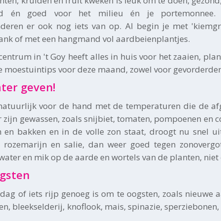
enten, kruiden en fruit kweken is leuk om te doen, gezon
id én goed voor het milieu én je portemonnee. 
inderen er ook nog iets van op. Al begin je met 'kiemgr
ank of met een hangmand vol aardbeienplantjes.
centrum in 't Goy heeft alles in huis voor het zaaien, p
e moestuintips voor deze maand, zowel voor gevorderden a
ter geven!
 natuurlijk voor de hand met de temperaturen die de a
r zijn gewassen, zoals snijbiet, tomaten, pompoenen en cou
n en bakken en in de volle zon staat, droogt nu snel u
, rozemarijn en salie, dan weer goed tegen zonoverg
water en mik op de aarde en wortels van de planten, niet 
gsten
e dag of iets rijp genoeg is om te oogsten, zoals nieuwe
en, bleekselderij, knoflook, mais, spinazie, sperziebonen