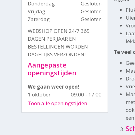
Donderdag
Gesloten
Pluk
Vrijdag
Gesloten
Uien
Zaterdag
Gesloten
Vro
WEBSHOP OPEN 24/7 365
Laa
DAGEN PER JAAR EN
lek
BESTELLINGEN WORDEN
Te veel 
DAGELIJKS VERZONDEN!
Gee
Aangepaste
Maa
openingstijden
Dro
Vri
We gaan weer open!
Maa
1 oktober
09:00 - 17:00
met
Toon alle openingstijden
ook
een 
Sc