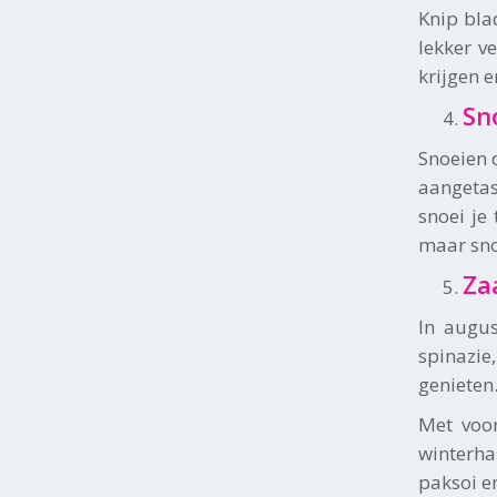
Knip bla
lekker v
krijgen e
Sn
Snoeien 
aangetas
snoei je
maar snoe
Za
In augus
spinazie
genieten
Met voor
winterha
paksoi e