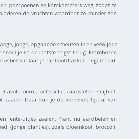
oenen, pompoenen en komkommers weg, zodat ze
 bladeren de vruchten waardoor ze minder zon
 lange, jonge, opgaande scheuten in en verwijder
 snoei je na de laatste oogst terug. Frambozen
kruisbessen laat je de hoofdtakken ongemoeid,
avolo nero), peterselie, raapstelen, snijbiet,
tlof zaaien. Daar kun je de komende tijd al van
en lente-uitjes zaaien. Plant nu aardbeien en
ed' (jonge plantjes), zoals bloemkool, broccoli,