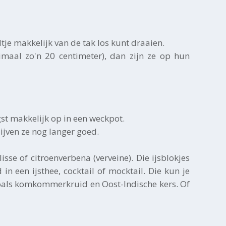
ltje makkelijk van de tak los kunt draaien.
maal zo'n 20 centimeter), dan zijn ze op hun
gst makkelijk op in een weckpot.
lijven ze nog langer goed.
sse of citroenverbena (verveine). Die ijsblokjes
n een ijsthee, cocktail of mocktail. Die kun je
oals komkommerkruid en Oost-Indische kers. Of