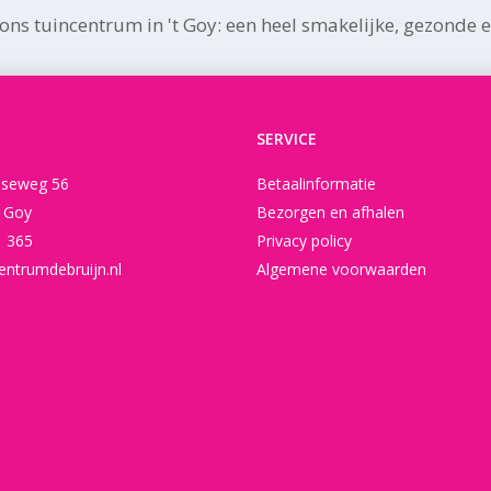
ns tuincentrum in 't Goy: een heel smakelijke, gezonde e
SERVICE
seweg 56
Betaalinformatie
t Goy
Bezorgen en afhalen
1 365
Privacy policy
entrumdebruijn.nl
Algemene voorwaarden