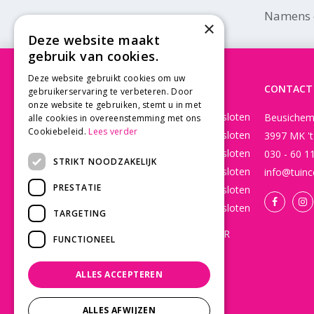
Namens o
×
Deze website maakt
gebruik van cookies.
Deze website gebruikt cookies om uw
OPENINGSTIJDEN
CONTACT
gebruikerservaring te verbeteren. Door
onze website te gebruiken, stemt u in met
Maandag
Gesloten
Beusichem
alle cookies in overeenstemming met ons
Cookiebeleid.
Lees verder
Dinsdag
Gesloten
3997 MK '
Woensdag
Gesloten
030 - 60 1
STRIKT NOODZAKELIJK
Donderdag
Gesloten
info@tuinc
PRESTATIE
Vrijdag
Gesloten
Zaterdag
Gesloten
TARGETING
WEBSHOP OPEN 24/7 365 DAGEN PER
FUNCTIONEEL
JAAR EN BESTELLINGEN WORDEN
DAGELIJKS VERZONDEN!
ALLES ACCEPTEREN
Toon alle openingstijden
ALLES AFWIJZEN