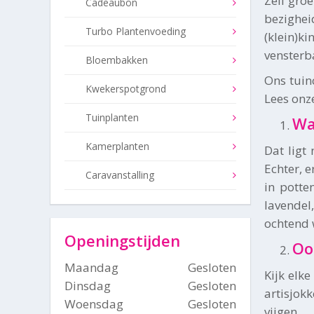
Zelf gro
Cadeaubon
bezighe
Turbo Plantenvoeding
(klein)k
vensterb
Bloembakken
Ons tuin
Kwekerspotgrond
Lees onz
Tuinplanten
Wa
Kamerplanten
Dat ligt
Echter, e
Caravanstalling
in potte
lavendel
ochtend 
Openingstijden
Oo
Maandag
Gesloten
Kijk elk
Dinsdag
Gesloten
artisjokk
Woensdag
Gesloten
vijgen.