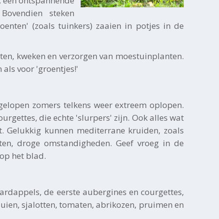
d, een ontspannende
Bovendien steken
oenten' (zoals tuinkers) zaaien in potjes in de
lanten, kweken en verzorgen van moestuinplanten.
ls voor 'groentjes!'
fgelopen zomers telkens weer extreem oplopen.
rgettes, die echte 'slurpers' zijn. Ook alles wat
it. Gelukkig kunnen mediterrane kruiden, zoals
oten, droge omstandigheden. Geef vroeg in de
op het blad.
 aardappels, de eerste aubergines en courgettes,
, uien, sjalotten, tomaten, abrikozen, pruimen en