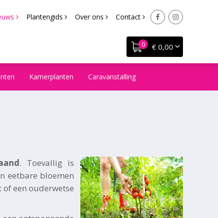
euws
Plantengids
Over ons
Contact
€ 0,00
anten
Kamerplanten
Caravanstalling
aand
. Toevallig is
 en eetbare bloemen
 of een ouderwetse