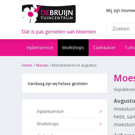
Wij zijn momen
Dat is pas genieten van bloemen
Inplantservice
Workshops
Cadeaubon
Turb
Home
Nieuws
Moestuinieren in augustus
Moes
Vandaag zijn wij helaas gesloten
Gepublice
Augustu
moestuin
Inplantservice
hebt, sa
Workshops
moestuin