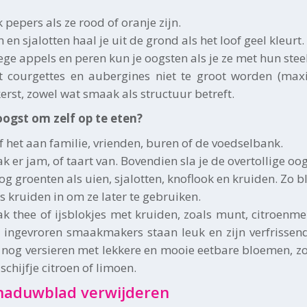
 pepers als ze rood of oranje zijn.
 en sjalotten haal je uit de grond als het loof geel kleurt.
ege appels en peren kun je oogsten als je ze met hun stee
t courgettes en aubergines niet te groot worden (maxi
kerst, zowel wat smaak als structuur betreft.
oogst om zelf op te eten?
f het aan familie, vrienden, buren of de voedselbank.
k er jam, of taart van. Bovendien sla je de overtollige oo
og groenten als uien, sjalotten, knoflook en kruiden. Zo b
es kruiden in om ze later te gebruiken.
k thee of ijsblokjes met kruiden, zoals munt, citroenmeli
 ingevroren smaakmakers staan leuk en zijn verfrissend i
 nog versieren met lekkere en mooie eetbare bloemen, z
schijfje citroen of limoen.
haduwblad verwijderen