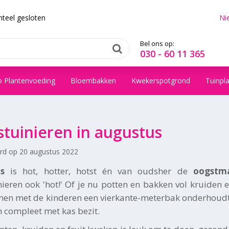
teel gesloten
Ni
Bel ons op:
030 - 60 11 365
o Plantenvoeding
Bloembakken
Kwekerspotgrond
Tuinpl
tuinieren in augustus
erd op
20 augustus 2022
s
is hot, hotter, hotst én van oudsher de
oogstm
ieren ook 'hot!' Of je nu potten en bakken vol kruiden
men met de kinderen een vierkante-meterbak onderhoudt
 compleet met kas bezit.