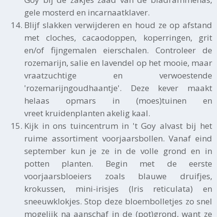
gele mosterd en incarnaatklaver.
Blijf slakken verwijderen en houd ze op afstand
met cloches, cacaodoppen, koperringen, grit
en/of fijngemalen eierschalen. Controleer de
rozemarijn, salie en lavendel op het mooie, maar
vraatzuchtige en verwoestende
'rozemarijngoudhaantje'. Deze kever maakt
helaas opmars in (moes)tuinen en
vreet kruidenplanten akelig kaal.
Kijk in ons tuincentrum in 't Goy alvast bij het
ruime assortiment voorjaarsbollen. Vanaf eind
september kun je ze in de volle grond en in
potten planten. Begin met de eerste
voorjaarsbloeiers zoals blauwe druifjes,
krokussen, mini-irisjes (Iris reticulata) en
sneeuwklokjes. Stop deze bloembolletjes zo snel
mogelijk na aanschaf in de (pot)grond, want ze