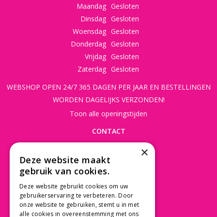
Maandag
Gesloten
Dinsdag
Gesloten
Woensdag
Gesloten
Donderdag
Gesloten
Vrijdag
Gesloten
Zaterdag
Gesloten
WEBSHOP OPEN 24/7 365 DAGEN PER JAAR EN BESTELLINGEN
WORDEN DAGELIJKS VERZONDEN!
Toon alle openingstijden
CONTACT
×
Beusichemseweg 56
Deze website maakt
3997 MK 't Goy
gebruik van cookies.
030 - 60 11 365
Deze website gebruikt cookies om uw
info@tuincentrumdebruijn.nl
gebruikerservaring te verbeteren. Door
onze website te gebruiken, stemt u in met
alle cookies in overeenstemming met ons