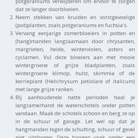
potgeraniums verwijderen om ervoor te zorgen
dat ze langer doorbloeien.
Neem stekken van kruiden en vorstgevoelige
(pot)planten, zoals potgeraniums en fuchsia's.
Vervang eenjarige zomerbloeiers in potten en
(hang)manden langzaamaan door chrysanten,
margrieten, heide, winterviolen, asters en
cyclamen. Vul deze bloeiers aan met mooie
wintergroene of grijze bladplanten, zoals
wintergroene klimop, hulst, skimmia of de
kerrieplant (Helichrysum petiolare of italicum)
met lange grijze ranken.
Bij aanhoudende natte perioden haal je
langzamerhand de waterschotels onder potten
vandaan. Maak de schotels schoon en berg ze op
in de schuur of garage. Let wel op dat je
hangmanden tegen de schutting, schuur of gevel
niet uitdrogen. Deze hangen vaak onder een