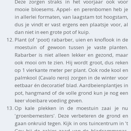
Deze zorgen straks in het voorjaar ook voor
mooie bloesems. Appel- en perenbomen heb je
in allerlei formaten, van laagstam tot hoogstam,
dus je vindt er vast ergens een plaatsje voor, al
dan niet in een grote pot of kuip.
Plant (of 'poot) rabarber, uien en knoflook in de
moestuin of gewoon tussen je vaste planten.
Rabarber is niet alleen lekker en gezond, maar
ook mooi om te zien. Hij wordt groot, dus reken
op 1 vierkante meter per plant. Ook rode kool en
palmkool (Cavalo nero) zorgen in de winter voor
eetbaar én decoratief blad. Aardbeienplantjes in
pot, hangmand of de volle grond kun je nog een
keer vloeibare voeding geven.
Op kale plekken in de moestuin zaai je nu
'groenbemesters'. Deze verbeteren de grond en
gaan onkruid tegen. Kijk in ons tuincentrum in 't
Goy bij de zakjes zaad van de bladrammenas,