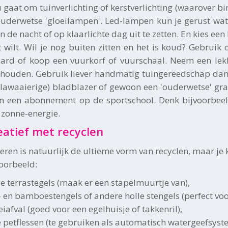
 gaat om tuinverlichting of kerstverlichting (waarover bi
uderwetse 'gloeilampen'. Led-lampen kun je gerust wat 
 de nacht of op klaarlichte dag uit te zetten. En kies een
ht wilt. Wil je nog buiten zitten en het is koud? Gebru
ard of koop een vuurkorf of vuurschaal. Neem een lekk
houden. Gebruik liever handmatig tuingereedschap dan e
(lawaaierige) bladblazer of gewoon een 'ouderwetse' gra
n een abonnement op de sportschool. Denk bijvoorbee
 zonne-energie.
eatief met recyclen
ren is natuurlijk de ultieme vorm van recyclen, maar je
voorbeeld:
e terrastegels (maak er een stapelmuurtje van),
t- en bamboestengels of andere holle stengels (perfect voo
iafval (goed voor een egelhuisje of takkenril),
e petflessen (te gebruiken als automatisch watergeefsys