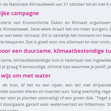
r de Nationale Klimaatweek van 31 oktober tot en met 6
lijke campagne
isterie van Economische Zaken en Klimaat organisee
e Klimaatweek. Deze week draait het om meer burgers, bed
oor een beter klimaat. Dit is namelijk hét moment om bew
) te besparen. Dat is goed voor ons allemaal en voor onz
 voor een duurzame, klimaatbestendige t
zame, klimaatbestendige tuin is helemaal niet ingewikkel
t je graag 9 eenvoudige, slimme tips waarmee je jezelf, 
 wijs om met water
 de tuin, of het nu een vijver, een teil met drijvende
lende soorten dieren en insecten aan. Vang overtollig re
ter voor je planten voorradig) of een groen dak. 'Tegel e
at doorgaans garant voor wateroverlast en hittestress. 
met water.