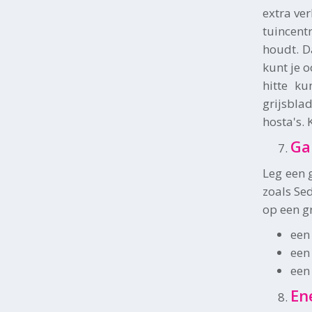
extra ve
tuincentr
houdt. D
kunt je 
hitte ku
grijsbla
hosta's. 
Ga
Leg een 
zoals Se
op een g
een
een
een
En