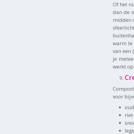
Of het nu
dan de o
midden in
sfeerlic
buitenha
warm te 
van een 
je metee
werkt op
Cr
Composte
voor bij
oud
rie
snoe
leg