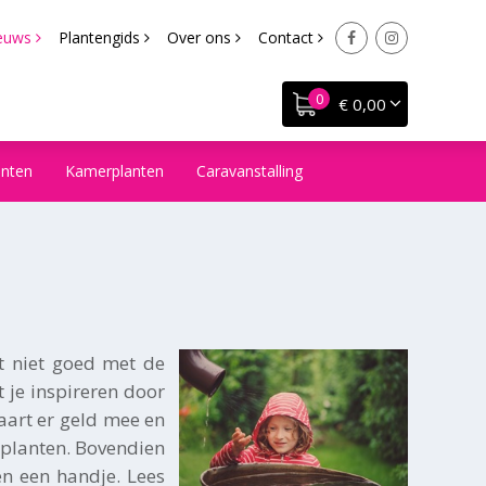
euws
Plantengids
Over ons
Contact
€ 0,00
anten
Kamerplanten
Caravanstalling
t niet goed met de
 je inspireren door
aart er geld mee en
 planten. Bovendien
ren een handje. Lees