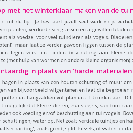
op met het winterklaar maken van de tui
cht uit de tijd. Je bespaart jezelf veel werk en je verb
ven planten, verdorde siergrassen en afgevallen bladeren
ent als voedsel voor veel tuindieren als vogels. Bladeren 
oten!), maar laat ze verder gewoon liggen tussen de pla
men tegen vorst en bieden beschutting aan kleine d
n ze (met hulp van wormen en andere kleine organismen) 
antaardig in plaats van 'harde' materialen
r hagen in plaats van een houten schutting of muur om 
gen van bijvoorbeeld wilgentenen en laat die begroeien m
 potten en hangzakken vol planten of kruiden aan. Dit b
t mogelijk dat kleine dieren, zoals egels, van tuin naa
eden ook voeding en/of beschutting aan tuinvogels. Bove
n schuttingen) water op. Net zoals verticale tuintjes en 
halfverharding', zoals grind, split, kiezels, of waterdoo