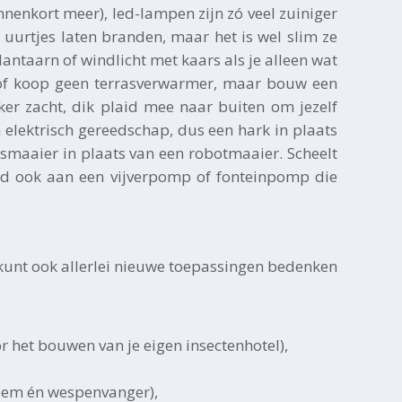
nnenkort meer), led-lampen zijn zó veel zuiniger
uurtjes laten branden, maar het is wel slim ze
 lantaarn of windlicht met kaars als je alleen wat
ik of koop geen terrasverwarmer, maar bouw een
er zacht, dik plaid mee naar buiten om jezelf
lektrisch gereedschap, dus een hark in plaats
smaaier in plaats van een robotmaaier. Scheelt
ld ook aan een vijverpomp of fonteinpomp die
 kunt ook allerlei nieuwe toepassingen bedenken
r het bouwen van je eigen insectenhotel),
teem én wespenvanger),