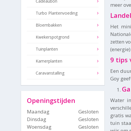
Cadeaubon
meer ove
Turbo Plantenvoeding
Lande
Bloembakken
Het min
National
Kwekerspotgrond
zetten v
(energie
Tuinplanten
9 tips
Kamerplanten
Een duur
Caravanstalling
Goy geef
Ga
Openingstijden
Water in
verschil
Maandag
Gesloten
gratis wa
Dinsdag
Gesloten
tuin sta
Woensdag
Gesloten
wijs om 