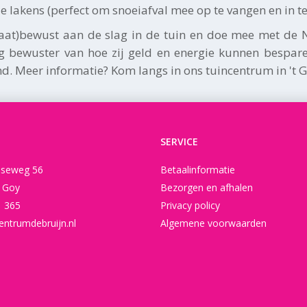
e lakens (perfect om snoeiafval mee op te vangen en in te
aat)bewust aan de slag in de tuin en doe mee met de 
 bewuster van hoe zij geld en energie kunnen bespare
d. Meer informatie? Kom langs in ons tuincentrum in 't G
SERVICE
seweg 56
Betaalinformatie
t Goy
Bezorgen en afhalen
1 365
Privacy policy
entrumdebruijn.nl
Algemene voorwaarden