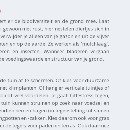
n
etert er de biodiversiteit en de grond mee. Laat
 gewoon met rust, hier nestelen diertjes zich in
verwijder je alleen van je gazon en uit de vijver
nten en op de aarde. Ze werken als 'mulchlaag',
ieren en insecten. Wanneer bladeren vergaan
de voedingswaarde en structuur van je grond.
de tuin af te schermen. Of kies voor duurzame
et klimplanten. Of hang er verticale tuintjes of
iedt veel voordelen. Je gaat hittestress tegen,
r tuin kunnen struinen op zoek naar voedsel en
ndien nemen hagen (in tegenstelling tot stenen
hangpotten en -zakken. Kies daarom ook voor gras
rlatende tegels voor paden en terras. Ook daarmee