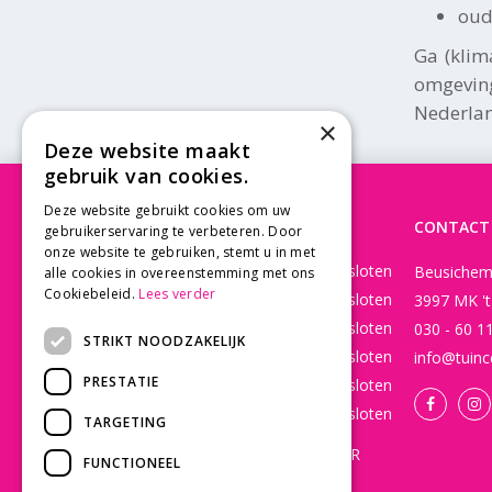
oud
Ga (klim
omgeving
Nederlan
×
Deze website maakt
gebruik van cookies.
Deze website gebruikt cookies om uw
OPENINGSTIJDEN
CONTACT
gebruikerservaring te verbeteren. Door
onze website te gebruiken, stemt u in met
Maandag
Gesloten
Beusichem
alle cookies in overeenstemming met ons
Cookiebeleid.
Lees verder
Dinsdag
Gesloten
3997 MK '
Woensdag
Gesloten
030 - 60 1
STRIKT NOODZAKELIJK
Donderdag
Gesloten
info@tuinc
PRESTATIE
Vrijdag
Gesloten
Zaterdag
Gesloten
TARGETING
WEBSHOP OPEN 24/7 365 DAGEN PER
FUNCTIONEEL
JAAR EN BESTELLINGEN WORDEN