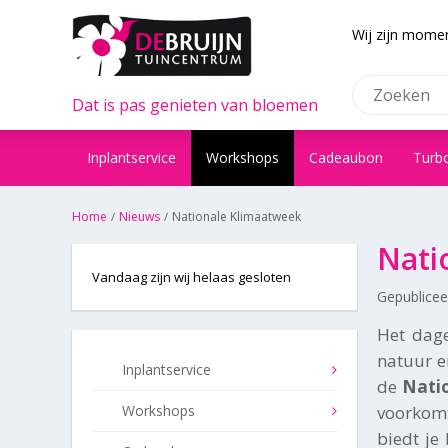
Wij zijn momen
Dat is pas genieten van bloemen
Inplantservice
Workshops
Cadeaubon
Turb
Home
Nieuws
Nationale Klimaatweek
Nati
Vandaag zijn wij helaas gesloten
Gepublice
Het dage
natuur e
Inplantservice
de
Nati
Workshops
voorkomt
biedt je