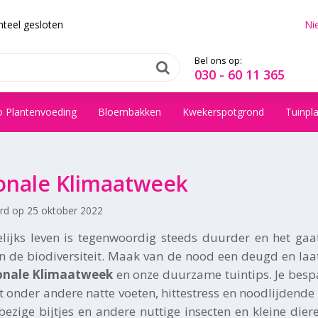
teel gesloten
Ni
Bel ons op:
030 - 60 11 365
o Plantenvoeding
Bloembakken
Kwekerspotgrond
Tuinpl
onale Klimaatweek
erd op
25 oktober 2022
lijks leven is tegenwoordig steeds duurder en het gaa
n de biodiversiteit. Maak van de nood een deugd en laat
onale Klimaatweek
en onze duurzame tuintips. Je besp
 onder andere natte voeten, hittestress en noodlijdende
 bezige bijtjes en andere nuttige insecten en kleine die