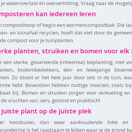
je wateroverlast én oververhitting. Vraag naar de mogeli
mposteren kan iedereen leren
 composthoop of begin een wormencompostbak. Die laatst
uken- en tuinafval recyclen, hoeft dat niet door de gemee
ede compost voor je tuinplanten.
erke planten, struiken en bomen voor elk
r een sterke, gevarieerde (inheemse) beplanting, met voo
lanten, bodembedekkers, één- en tweejarige bloemen
omen. Zo bloeit er het hele jaar door iets in de tuin, w
imte hebt. Bovendien hebben nuttige insecten, zoals bije
 baat bij. Bomen en struiken zorgen voor verkoeling en 
k de vruchten van; vers, gezond en praktisch!
 juiste plant op de juiste plek
er hoosbuien, dan weer aanhoudende hitte en
erandering is het raadzaam te kijken waar je de grond ku