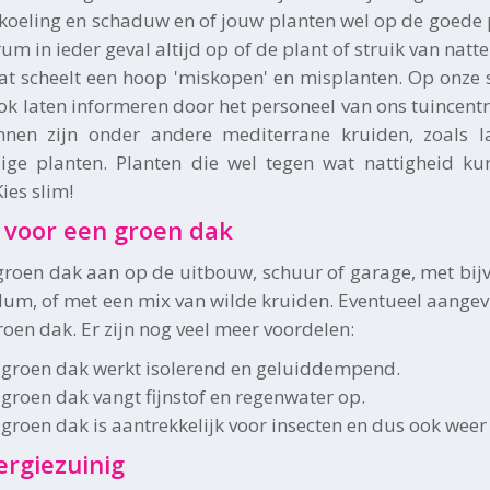
rkoeling en schaduw en of jouw planten wel op de goede p
um in ieder geval altijd op of de plant of struik van nat
at scheelt een hoop 'miskopen' en misplanten. Op onze s
ook laten informeren door het personeel van ons tuincent
nnen zijn onder andere mediterrane kruiden, zoals l
dige planten. Planten die wel tegen wat nattigheid ku
Kies slim!
 voor een groen dak
groen dak aan op de uitbouw, schuur of garage, met bijv
dum, of met een mix van wilde kruiden. Eventueel aangev
roen dak. Er zijn nog veel meer voordelen:
 groen dak werkt isolerend en geluiddempend.
 groen dak vangt fijnstof en regenwater op.
 groen dak is aantrekkelijk voor insecten en dus ook weer
ergiezuinig