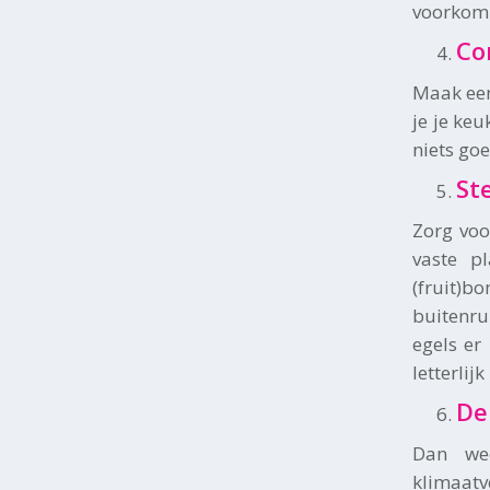
voorkom 
Co
Maak een
je je ke
niets go
St
Zorg voo
vaste p
(fruit)b
buitenru
egels er
letterlij
De
Dan we
klimaatv