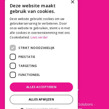
×
Beusichemseweg 56
Deze website maakt
3997 MK 't Goy
gebruik van cookies.
030 - 60 11 365
Deze website gebruikt cookies om uw
info@tuincentrumdebruijn.nl
gebruikerservaring te verbeteren. Door
onze website te gebruiken, stemt u in met
alle cookies in overeenstemming met ons
Cookiebeleid.
Lees verder
SERVICE
STRIKT NOODZAKELIJK
Betaalinformatie
PRESTATIE
Bezorgen en afhalen
Privacy policy
TARGETING
Algemene voorwaarden
FUNCTIONEEL
KLANTWAARDERING
ALLES ACCEPTEREN
Laat een Google review achter
ALLES AFWIJZEN
© 2022 - De Bruijn Tuincentrum -
Green Solutions
-