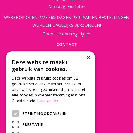
Zaterdag
Gesloten
WEBSHOP OPEN 24/7 365 DAGEN PER JAAR EN BESTELLINGEN
WORDEN DAGELIJKS VERZONDEN!
Toon alle openingstijden
CONTACT
×
Beusichemseweg 56
Deze website maakt
3997 MK 't Goy
gebruik van cookies.
030 - 60 11 365
Deze website gebruikt cookies om uw
info@tuincentrumdebruijn.nl
gebruikerservaring te verbeteren. Door
onze website te gebruiken, stemt u in met
alle cookies in overeenstemming met ons
Cookiebeleid.
Lees verder
SERVICE
STRIKT NOODZAKELIJK
Betaalinformatie
PRESTATIE
Bezorgen en afhalen
Privacy policy