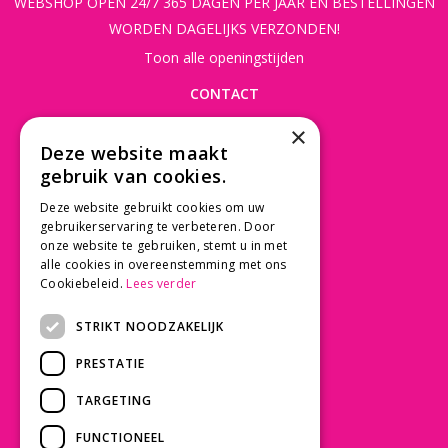
WEBSHOP OPEN 24/7 365 DAGEN PER JAAR EN BESTELLINGEN
WORDEN DAGELIJKS VERZONDEN!
Toon alle openingstijden
CONTACT
×
Beusichemseweg 56
Deze website maakt
3997 MK 't Goy
gebruik van cookies.
030 - 60 11 365
Deze website gebruikt cookies om uw
info@tuincentrumdebruijn.nl
gebruikerservaring te verbeteren. Door
onze website te gebruiken, stemt u in met
alle cookies in overeenstemming met ons
Cookiebeleid.
Lees verder
SERVICE
STRIKT NOODZAKELIJK
Betaalinformatie
PRESTATIE
Bezorgen en afhalen
Privacy policy
TARGETING
Algemene voorwaarden
FUNCTIONEEL