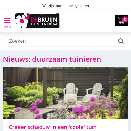
Wij zijn momenteel gesloten
Men
u
Nieuws: duurzaam tuinieren
Creëer schaduw in een 'coole' tuin