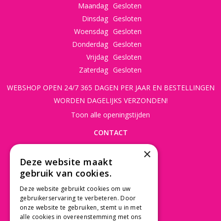
Maandag
Gesloten
Dinsdag
Gesloten
Woensdag
Gesloten
Donderdag
Gesloten
Vrijdag
Gesloten
Zaterdag
Gesloten
WEBSHOP OPEN 24/7 365 DAGEN PER JAAR EN BESTELLINGEN
WORDEN DAGELIJKS VERZONDEN!
Toon alle openingstijden
CONTACT
×
Beusichemseweg 56
Deze website maakt
3997 MK 't Goy
gebruik van cookies.
030 - 60 11 365
Deze website gebruikt cookies om uw
info@tuincentrumdebruijn.nl
gebruikerservaring te verbeteren. Door
onze website te gebruiken, stemt u in met
alle cookies in overeenstemming met ons