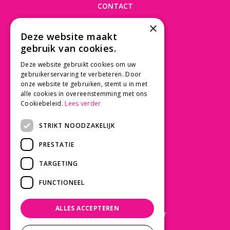
CONTACT
×
Beusichemseweg 56
Deze website maakt
3997 MK 't Goy
gebruik van cookies.
030 - 60 11 365
Deze website gebruikt cookies om uw
info@tuincentrumdebruijn.nl
gebruikerservaring te verbeteren. Door
onze website te gebruiken, stemt u in met
alle cookies in overeenstemming met ons
Cookiebeleid.
Lees verder
SERVICE
STRIKT NOODZAKELIJK
Betaalinformatie
PRESTATIE
Bezorgen en afhalen
Privacy policy
TARGETING
Algemene voorwaarden
FUNCTIONEEL
KLANTWAARDERING
ALLES ACCEPTEREN
Laat een Google review achter