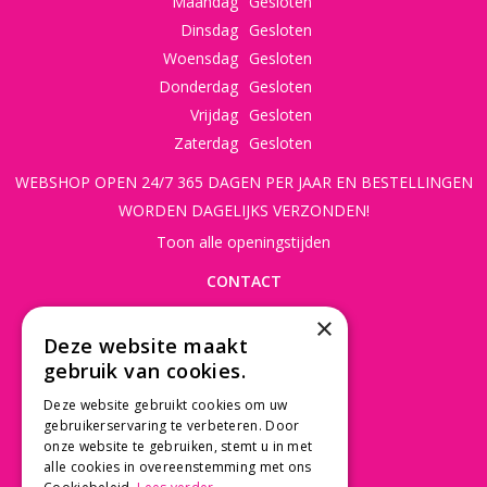
Maandag
Gesloten
Dinsdag
Gesloten
Woensdag
Gesloten
Donderdag
Gesloten
Vrijdag
Gesloten
Zaterdag
Gesloten
WEBSHOP OPEN 24/7 365 DAGEN PER JAAR EN BESTELLINGEN
WORDEN DAGELIJKS VERZONDEN!
Toon alle openingstijden
CONTACT
×
Beusichemseweg 56
Deze website maakt
3997 MK 't Goy
gebruik van cookies.
030 - 60 11 365
Deze website gebruikt cookies om uw
info@tuincentrumdebruijn.nl
gebruikerservaring te verbeteren. Door
onze website te gebruiken, stemt u in met
alle cookies in overeenstemming met ons